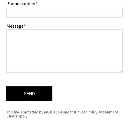
Phone number*
Message*
This site is protected by reCAPTCHA and the
Privacy Policy
and
Terms of
Service
apply.