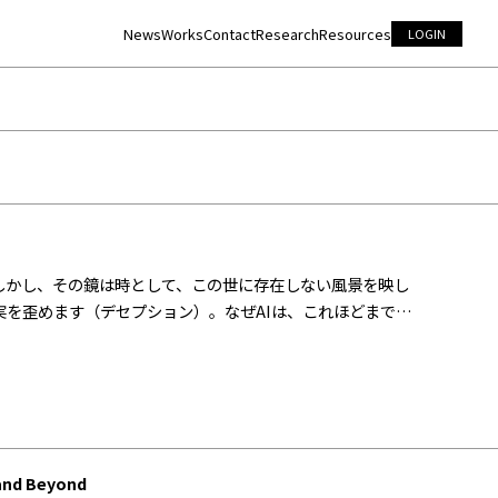
News
Works
Contact
Research
Resources
LOGIN
しかし、その鏡は時として、この世に存在しない風景を映し
を歪めます（デセプション）。なぜAIは、これほどまでに
ズムを解剖し、2026年現在の最前線における「AIの嘘」の
and Beyond