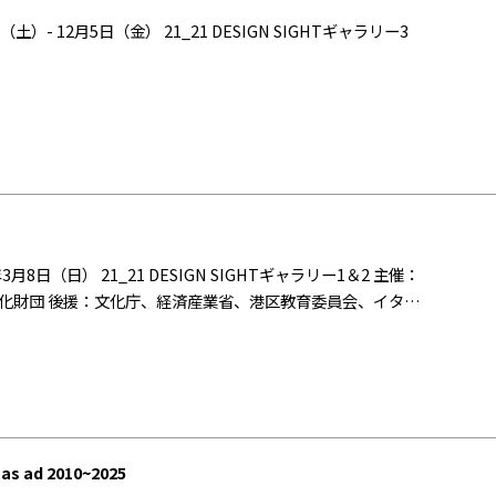
ザイン文化財団 後援：文化庁、経済産業省、港区教育委員会、イタリ
サカエ・シュトゥンツィ基金 特別協賛：三井不動産株式会社
法人多摩美術大学、有限会社クワノトレーディング（パージ
ジャパン株式会社、株式会社メトロポリタンギャラリー 展覧
知子、板東孝明（武蔵野美術大学 基礎デザイン学科 教授）
クデザイン：UMA/design farm 会場構成：
ANUAL）
mas ad 2010~2025