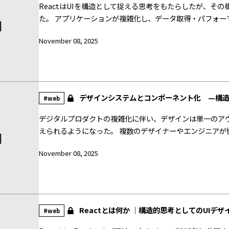
ReactはUIを構造として捉える思考をもたらしたが、そ
た。 アプリケーションが複雑化し、データ取得・パフォー
で、 フロントエンドとバックエンドの境界は急速に曖昧になっ
November 08, 2025
Next.jsはReactを基盤としながら、UIの構造をサ
である。 単なる技術的補完ではなく、インターフェイス
きる。
デザインシステムとコンポーネント化 —構
#web
デジタルプロダクトの複雑化に伴い、デザインは単一のア
えられるようになった。 複数のデザイナーやエンジニア
と再現可能性が重視される。 その要請に応える形で登場した
November 08, 2025
ンポーネント指向はその理論的・技術的な基盤を提供している。 本稿では、デザインシステムとReact的
ト思考の関係を整理し、 デザインにおける「構造として
Reactとは何か ｜構造的思考としてのUIデザ
#web