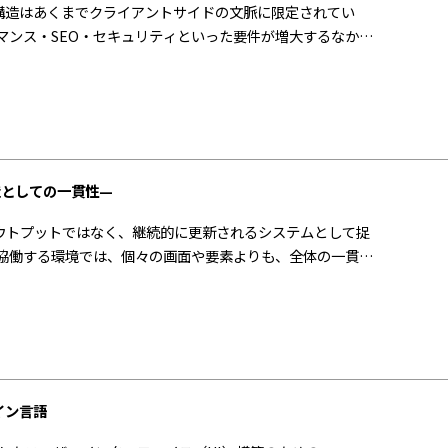
の構造はあくまでクライアントサイドの文脈に限定されてい
マンス・SEO・セキュリティといった要件が増大するなか
ていった。 この変化の中で登場したのがNext.jsである。
ーバーとクライアントの分散的体系として再定義したフレームワーク
を空間的に再構成する思想的枠組みとして位置づけることがで
造としての一貫性—
ウトプットではなく、継続的に更新されるシステムとして捉
が協働する環境では、個々の画面や要素よりも、全体の一貫性
のが「デザインシステム」という概念であり、 Reactのコ
コンポーネン
の一貫性」がいかに生成・維持されるかを考察する。
イン言語