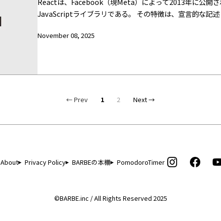
Reactは、Facebook（現Meta）によって2013年
JavaScriptライブラリである。 その特徴は、宣言的
的なDOM操作を排し、UIを状態（state）と構造（com
November 08, 2025
ョン開発を単純化した。 しかしReactの意義は、単なる
おける「構造の概念」を刷新し、UIを思考の単位として再
← Prev
1
2
Next →
About
Privacy Policy
BARBEの本棚
PomodoroTimer
©BARBE.inc / All Rights Reserved 2025