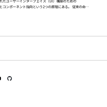
に公開されたユーザーインターフェイス（UI）構築のための
な記述とコンポーネント指向という2つの原理にある。 従来の命令
ponent）で表現することによって、複雑なWebアプリケーシ
技術的効率の追求にとどまらない。 それはデジタルデザインに
構成する枠組みを提示した点にある。