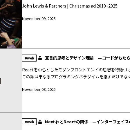
John Lewis & Partners | Christmas ad 2010~2025
November 09, 2025
宣言的思考とデザイン理論 —コードがもた
#web
Reactを中心としたモダンフロントエンドの思想を特徴づける
この語は単なるプログラミングパラダイムを指すだけでな
れは「何をしたいか」を記述し、「どのように行うか」を
November 08, 2025
為の転換である。 宣言的思考はコードを美的対象としても読み解ける。 それは単に動作する仕組みではなく、意図が構
造として可視化された表現である。 この章では、React
デザイン理論に通底するかを考察する。
Next.jsとReactの関係 —インターフェイ
#web