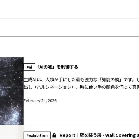
「AIの嘘」を制御する
#ai
生成AIは、人類が手にした最も強力な「知能の鏡」です。
出し（ハルシネーション）、時に使い手の顔色を伺って真実
高度でありながら、子供のような嘘をつくのか。そのメカニ
February 24, 2026
制御について詳説します。
Report｜壁を装う展 - Wall Covering 
#exhibition