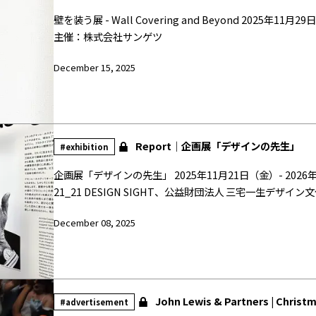
壁を装う展 - Wall Covering and Beyond 2025年11月29日（土）- 12月5日（金） 21_21 DESIGN SIGHTギャラリー3
主催：株式会社サンゲツ
December 15, 2025
Report｜企画展「デザインの先生」
#exhibition
企画展「デザインの先生」 2025年11月21日（金）- 2026年3月8日（日） 21_21 DESIGN SIGHTギャラリー1＆2 主催：
21_21 DESIGN SIGHT、公益財団法人 三宅一生デ
ア大使館、スイス大使館、ドイツ連邦共和国大使館 助成：
December 08, 2025
協力：国立工芸館、武蔵野美術大学 美術館･図書館、学校
ナ）、株式会社竹尾、株式会社デルフォニックス、フロス
会ディレクター：川上典李子、田代かおる 企画協力：向井
企画協力、告知グラフィックデザイン：SPREAD 会場グラフィッ
TONERICO:INC. 映像制作：菱川勢一（DRAWING AND M
John Lewis & Partners | Christ
#advertisement