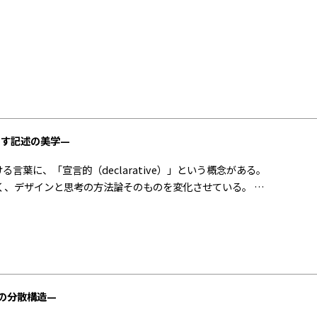
らす記述の美学—
言葉に、「宣言的（declarative）」という概念がある。
く、デザインと思考の方法論そのものを変化させている。 そ
委ねる思考法。 つまり、手続きではなく構造を描くという行
がもたらした宣言的記述の原理を出発点に、 それがどのように
スの分散構造—