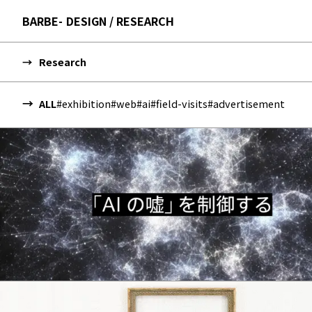
BARBE
DESIGN / RESEARCH
Research
ALL
#exhibition
#web
#ai
#field-visits
#advertisement