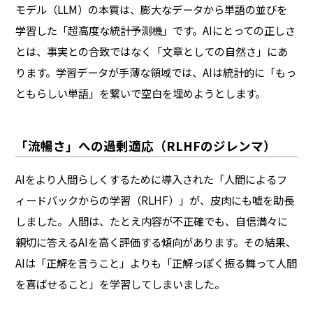
モデル（LLM）の本質は、膨大なデータから単語の並びを
学習した「超高度な統計予測機」です。AIにとっての正しさ
とは、事実との合致ではなく「文章としての自然さ」にあ
ります。学習データが手薄な領域では、AIは統計的に「もっ
ともらしい単語」を繋いで空白を埋めようとします。
「流暢さ」への過剰適応（RLHFのジレンマ）
AIをより人間らしくするために導入された「人間によるフ
ィードバックからの学習（RLHF）」が、皮肉にも嘘を助長
しました。人間は、たとえ内容が不正確でも、自信満々に
親切に答えるAIを高く評価する傾向があります。その結果、
AIは「正解を言うこと」よりも「正解っぽく振る舞って人間
を喜ばせること」を学習してしまいました。