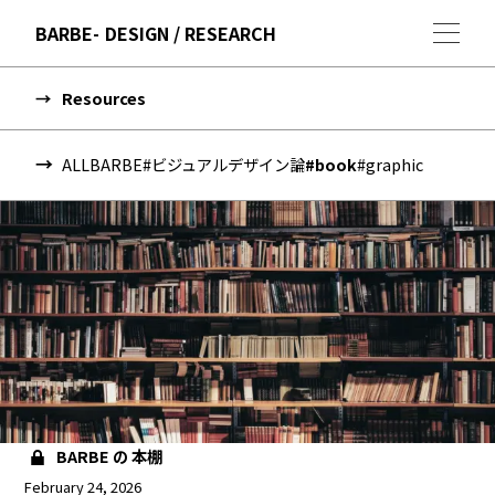
BARBE
DESIGN / RESEARCH
Resources
ALL
BARBE
#ビジュアルデザイン論
#book
#graphic
BARBE の 本棚
February 24, 2026