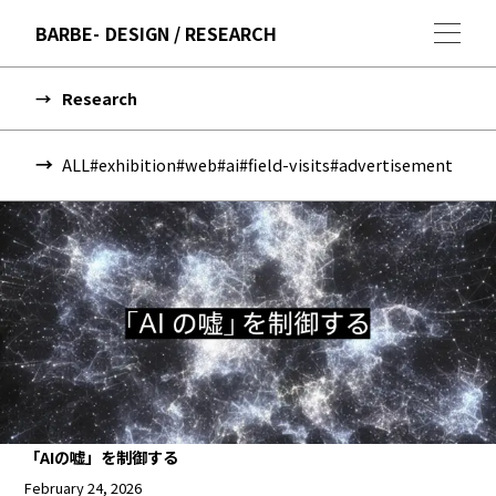
BARBE
DESIGN / RESEARCH
Research
ALL
#exhibition
#web
#ai
#field-visits
#advertisement
「AIの嘘」を制御する
February 24, 2026