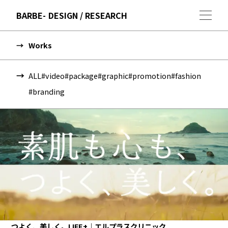
BARBE
DESIGN / RESEARCH
Works
ALL
#video
#package
#graphic
#promotion
#fashion
#branding
つよく、美しく。LIFE+｜エルプラスクリニック